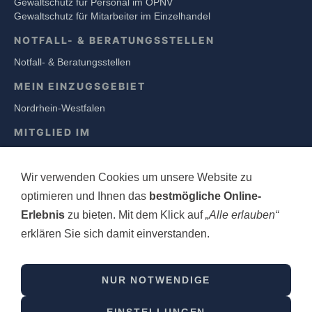
Gewaltschutz für Personal im ÖPNV
Gewaltschutz für Mitarbeiter im Einzelhandel
NOTFALL- & BERATUNGSSTELLEN
Notfall- & Beratungsstellen
MEIN EINZUGSGEBIET
Nordrhein-Westfalen
MITGLIED IM
Wir verwenden Cookies um unsere Website zu
https://www.vgs-sicherheit.de/
optimieren und Ihnen das
bestmögliche Online-
Erlebnis
zu bieten. Mit dem Klick auf
„Alle erlauben“
ANGEBOT EINSATZ- & SITUATIONSTRAING
UNTER
erklären Sie sich damit einverstanden.
https://www.ak-einsatztraining.de/
NUR NOTWENDIGE
© 2023 bei Angelo Klein - Alle Rechte vorbehalten